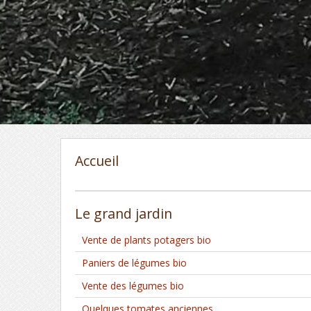
Accueil
Le grand jardin
Vente de plants potagers bio
Paniers de légumes bio
Vente des légumes bio
Quelques tomates anciennes