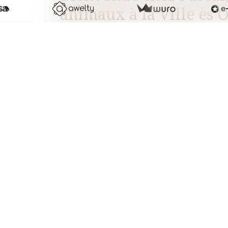
animaux à la Ville ès 
Situées à Saint Malon sur Mel, en pleine natur
tombeau de Merlin l‘enchanteur, les chambres
biologique
à
l’étage d’une longère traditionne
Nous saurons vous conseiller pour la découvert
fontaines, églises et chemins de randonnée.
Le grand jardin
Pour votre goumandise, nous vous proposons des fr
en vente en circuits courts : marchés, paniers hebd
aussi des plants de légumes certifiés bio pour les par