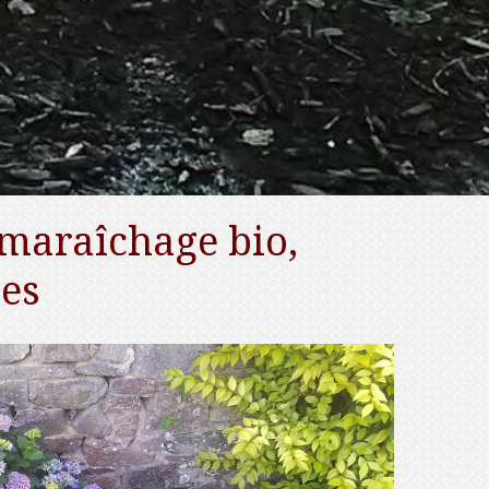
maraîchage bio,
tes