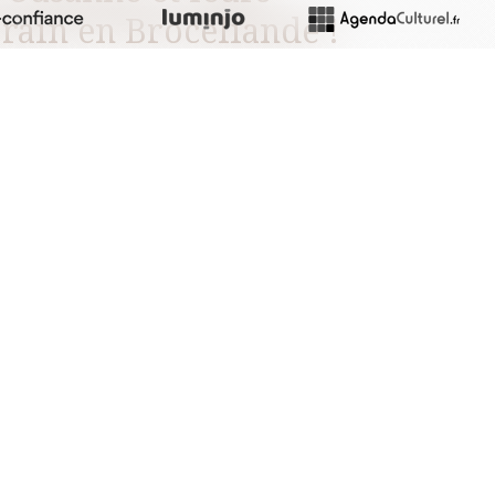
Orain en Brocéliande !
e à deux pas de la forêt de Brocéliande et du
 d’hô
tes se trouvent
dans une ferme en maraîchage
lle bretonne aménagée en éco- et auto-constuction.
e de la forêt mythique : arbres, mégalithes,
uits et légumes de saison
omadaires et à la ferme. Et
ticuliers.