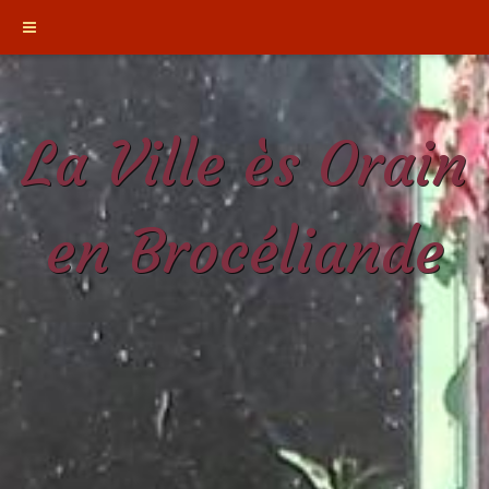
La Ville ès Orain
en Brocéliande