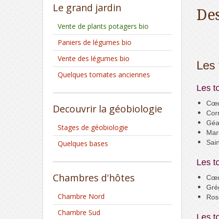
Le grand jardin
Des
Vente de plants potagers bio
Paniers de légumes bio
Vente des légumes bio
Les
Quelques tomates anciennes
Les t
Cœ
Decouvrir la géobiologie
Cor
Géa
Stages de géobiologie
Mar
Sain
Quelques bases
Les t
Chambres d'hôtes
Cœu
Grég
Chambre Nord
Ros
Chambre Sud
Les t