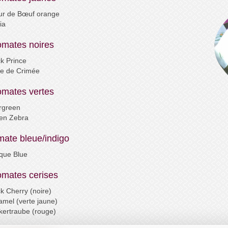
ur
de
Bœuf
orange
ia
omates noires
k Prin
c
e
re de Crimée
omates vertes
rgreen
en Zebra
mate bleue/indigo
que Blue
omates cerises
k Cherry (noire)
amel (verte jaune)
kertraube (rouge)