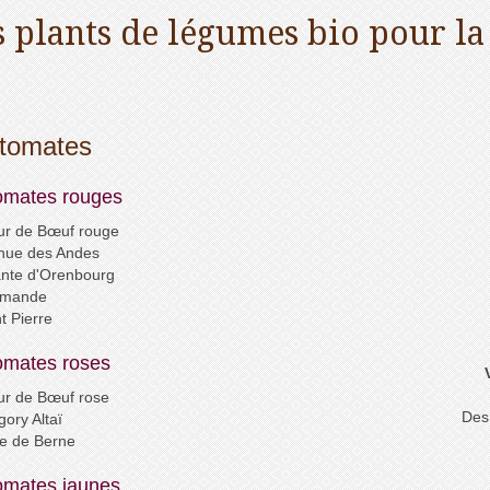
 plants de légumes bio pour la
 tomates
omates rouges
ur
de
Bœuf
rouge
nue des Andes
nte d'Orenbourg
mande
t Pierre
omates roses
r de Bœuf rose
Des 
ory Altaï
e de Berne
omates jaunes