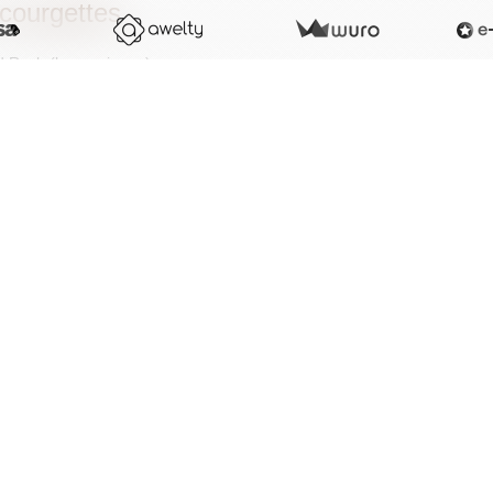
courgettes
d Rush (longue jaune)
k Beauty (longue verte)
de de Nice
 courges
imarron (Red Kuri)
iron (Rouge vif d'Etampes)
cade de Provence
ernut
ghetti
idou
isson blanc
aubergines
ette de Barbetane (longue violette)
gue Blanche
a Bianca