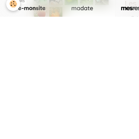
SPONSORS
Les 
Gol
Bl
ac
Ron
Statistiques
Les
Aujourd'hui
3
visiteurs -
3
pages vues
Pot
Pot
Total
Mus
Butt
73488
visiteurs -
182394
pages vues
S
pa
Pat
Contenu
Pât
Nombre de pages :
12
Les 
Viol
Lon
Ros