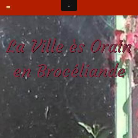
La Ville ès Orain
en Brocéliande